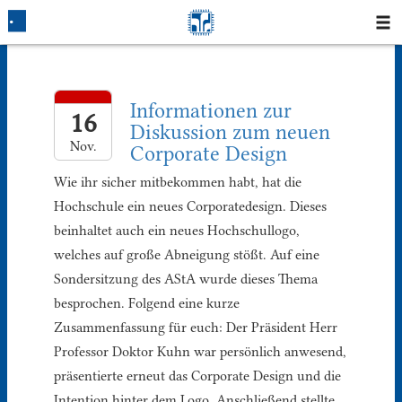
Startseite
Informationen zur
Blog
16
Diskussion zum neuen
Nov.
Corporate Design
Fotos
Wie ihr sicher mitbekommen habt, hat die
Login
Hochschule ein neues Corporatedesign. Dieses
beinhaltet auch ein neues Hochschullogo,
Klausuren
welches auf große Abneigung stößt. Auf eine
Sondersitzung des AStA wurde dieses Thema
Studium
besprochen. Folgend eine kurze
Zusammenfassung für euch: Der Präsident Herr
Protokolle
Professor Doktor Kuhn war persönlich anwesend,
präsentierte erneut das Corporate Design und die
Ausleihe
Intention hinter dem Logo. Anschließend stellte