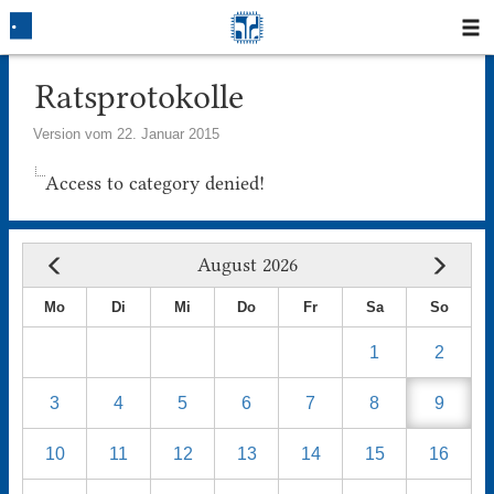
Startseite
Ratsprotokolle
Version vom 22. Januar 2015
Blog
Access to category denied!
Fotos
Login
August 2026
Klausuren
Mo
Di
Mi
Do
Fr
Sa
So
1
2
Studium
3
4
5
6
7
8
9
Protokolle
10
11
12
13
14
15
16
Ausleihe