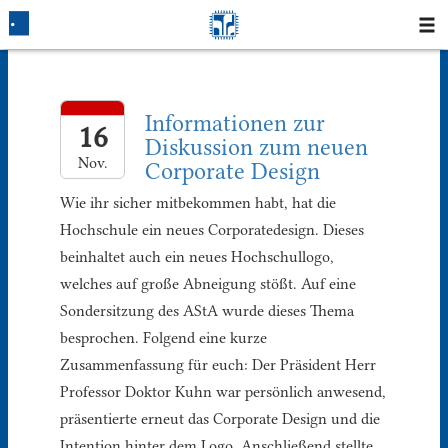
Startseite
Informationen zur
Blog
16
Diskussion zum neuen
Nov.
Corporate Design
Fotos
Wie ihr sicher mitbekommen habt, hat die
Login
Hochschule ein neues Corporatedesign. Dieses
beinhaltet auch ein neues Hochschullogo,
Klausuren
welches auf große Abneigung stößt. Auf eine
Sondersitzung des AStA wurde dieses Thema
Studium
besprochen. Folgend eine kurze
Zusammenfassung für euch: Der Präsident Herr
Protokolle
Professor Doktor Kuhn war persönlich anwesend,
präsentierte erneut das Corporate Design und die
Ausleihe
Intention hinter dem Logo. Anschließend stellte