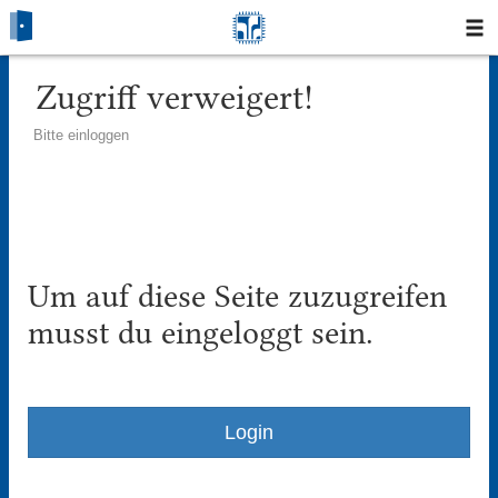
Startseite
Zugriff verweigert!
Bitte einloggen
Blog
Fotos
Login
Um auf diese Seite zuzugreifen
Klausuren
musst du eingeloggt sein.
Studium
Protokolle
Login
Ausleihe