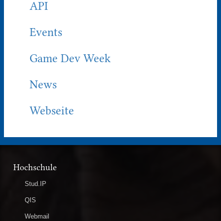
API
Events
Game Dev Week
News
Webseite
Hochschule
Stud.IP
QIS
Webmail