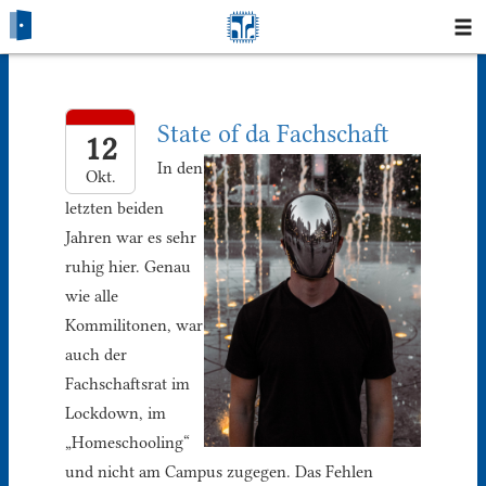
Startseite
State of da Fachschaft
Blog
12
In den
Okt.
Fotos
letzten beiden
Jahren war es sehr
Login
ruhig hier. Genau
wie alle
Klausuren
Kommilitonen, war
Studium
auch der
Fachschaftsrat im
Protokolle
Lockdown, im
„Homeschooling“
Ausleihe
und nicht am Campus zugegen. Das Fehlen