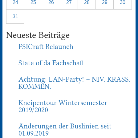
24
25
26
27
28
29
30
31
Neueste Beiträge
FSICraft Relaunch
State of da Fachschaft
Achtung: LAN-Party! – NIV. KRASS.
KOMMEN.
Kneipentour Wintersemester
2019/2020
Änderungen der Buslinien seit
01.09.2019