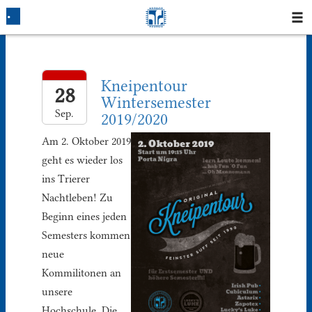
Startseite
Kneipentour
Blog
28
Wintersemester
Sep.
2019/2020
Fotos
Am 2. Oktober 2019
Login
geht es wieder los
ins Trierer
Klausuren
Nachtleben! Zu
Beginn eines jeden
Studium
Semesters kommen
neue
Protokolle
Kommilitonen an
unsere
Ausleihe
Hochschule. Die