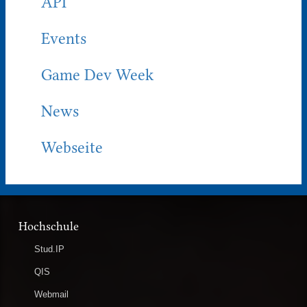
API
Events
Game Dev Week
News
Webseite
Hochschule
Stud.IP
QIS
Webmail