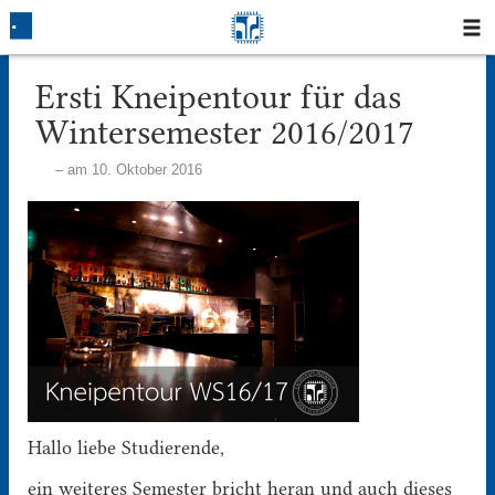
Startseite
Ersti Kneipentour für das
Wintersemester 2016/2017
Blog
am 10. Oktober 2016
Fotos
Login
Klausuren
Studium
Protokolle
Hallo liebe Studierende,
Ausleihe
ein weiteres Semester bricht heran und auch dieses