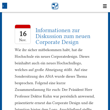
Startseite
Informationen zur
Blog
16
Diskussion zum neuen
Nov.
Corporate Design
Fotos
Wie ihr sicher mitbekommen habt, hat die
Login
Hochschule ein neues Corporatedesign. Dieses
beinhaltet auch ein neues Hochschullogo,
Klausuren
welches auf große Abneigung stößt. Auf eine
Sondersitzung des AStA wurde dieses Thema
Studium
besprochen. Folgend eine kurze
Zusammenfassung für euch: Der Präsident Herr
Protokolle
Professor Doktor Kuhn war persönlich anwesend,
präsentierte erneut das Corporate Design und die
Ausleihe
Intention hinter dem Logo. Anschließend stellte