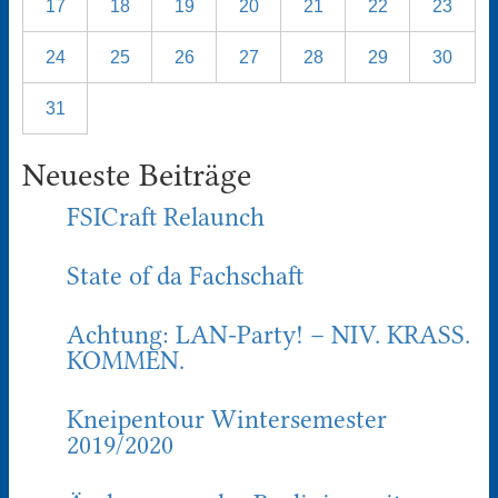
17
18
19
20
21
22
23
24
25
26
27
28
29
30
31
Neueste Beiträge
FSICraft Relaunch
State of da Fachschaft
Achtung: LAN-Party! – NIV. KRASS.
KOMMEN.
Kneipentour Wintersemester
2019/2020