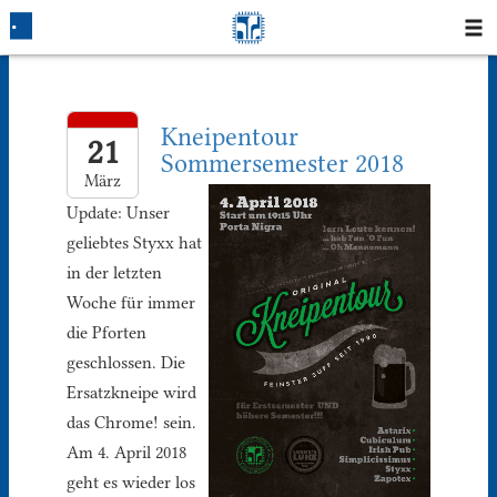
Startseite
Kneipentour
Blog
21
Sommersemester 2018
März
Fotos
Update: Unser
geliebtes Styxx hat
Login
in der letzten
Woche für immer
Klausuren
die Pforten
Studium
geschlossen. Die
Ersatzkneipe wird
Protokolle
das Chrome! sein.
Am 4. April 2018
Ausleihe
geht es wieder los