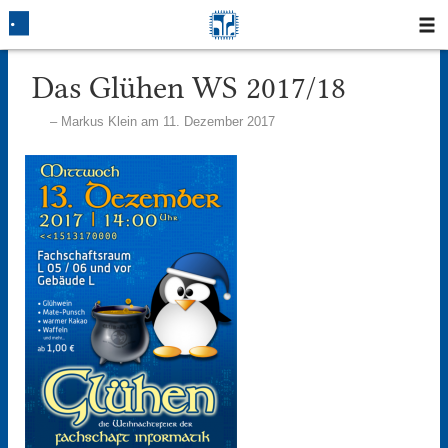
Startseite
Das Glühen WS 2017/18
Markus Klein am 11. Dezember 2017
Blog
Fotos
Login
Klausuren
Studium
Protokolle
Ausleihe