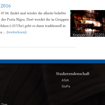
 2016
.04. findet mal wieder die allseits beliebte
n der Porta Nigra. Dort werdet ihr in Gruppen
hluss (~23 Uhr) geht es dann traditionell in
a … (
weiterlesen
)
Studierendenschaft
AStA
StuPa
 Trier