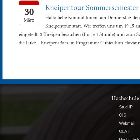
Kneipentour Sommersemester
30
Hallo liebe Kommilitonen, am Donnerstag den 07
März
Kneipentour statt. Wir treffen uns um 19:15 a
eingeteilt, 3 Kneipen besuchen (für je 1 Stunde) und zum Sc
die Luke. Kneipen/Bars im Programm: Cubiculum Havann
Hochschule
Stud.IP
QIS
Webmail
OLAT
Hochschule