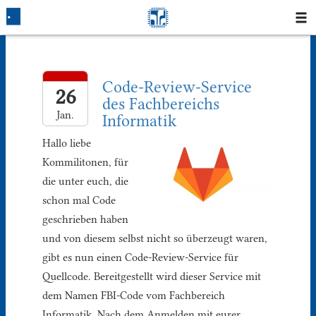
Startseite
Code-Review-Service
Blog
26
des Fachbereichs
Jan.
Informatik
Fotos
Hallo liebe
Login
Kommilitonen, für
die unter euch, die
Klausuren
schon mal Code
geschrieben haben
Studium
und von diesem selbst nicht so überzeugt waren,
gibt es nun einen Code-Review-Service für
Protokolle
Quellcode. Bereitgestellt wird dieser Service mit
dem Namen FBI-Code vom Fachbereich
Ausleihe
Informatik. Nach dem Anmelden mit eurer