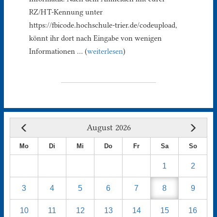
RZ/HT-Kennung unter
https://fbicode.hochschule-trier.de/codeupload,
könnt ihr dort nach Eingabe von wenigen
Informationen … (
weiterlesen
)
August 2026
Mo
Di
Mi
Do
Fr
Sa
So
1
2
3
4
5
6
7
8
9
10
11
12
13
14
15
16