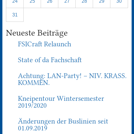
24
25
26
27
28
29
30
31
Neueste Beiträge
FSICraft Relaunch
State of da Fachschaft
Achtung: LAN-Party! – NIV. KRASS.
KOMMEN.
Kneipentour Wintersemester
2019/2020
Änderungen der Buslinien seit
01.09.2019