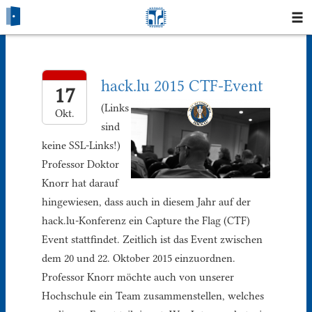
Startseite
hack.lu 2015 CTF-Event
Blog
17
(Links
Okt.
Fotos
sind
keine SSL-Links!)
Login
Professor Doktor
Knorr hat darauf
Klausuren
hingewiesen, dass auch in diesem Jahr auf der
hack.lu-Konferenz ein Capture the Flag (CTF)
Studium
Event stattfindet. Zeitlich ist das Event zwischen
dem 20 und 22. Oktober 2015 einzuordnen.
Protokolle
Professor Knorr möchte auch von unserer
Hochschule ein Team zusammenstellen, welches
Ausleihe