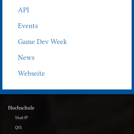
API
Events
Game Dev Week
News
Webseite
Hochschule
Stud.IP
QIS