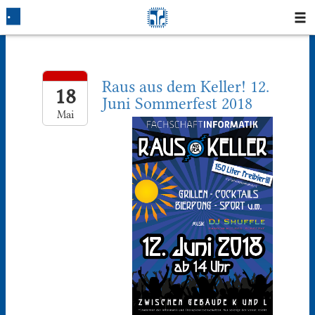
Startseite
Raus aus dem Keller! 12.
Blog
18
Juni Sommerfest 2018
Mai
Fotos
Login
Klausuren
Studium
Protokolle
Ausleihe