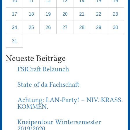
10
11
12
13
14
15
16
17
18
19
20
21
22
23
24
25
26
27
28
29
30
31
Neueste Beiträge
FSICraft Relaunch
State of da Fachschaft
Achtung: LAN-Party! – NIV. KRASS.
KOMMEN.
Kneipentour Wintersemester
2019/2020