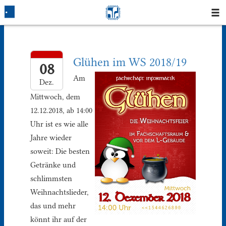
Startseite
Glühen im WS 2018/19
Blog
08
Am
Dez.
Fotos
Mittwoch, dem
12.12.2018, ab 14:00
Login
Uhr ist es wie alle
Jahre wieder
Klausuren
soweit: Die besten
Studium
Getränke und
schlimmsten
Protokolle
Weihnachtslieder,
das und mehr
Ausleihe
könnt ihr auf der