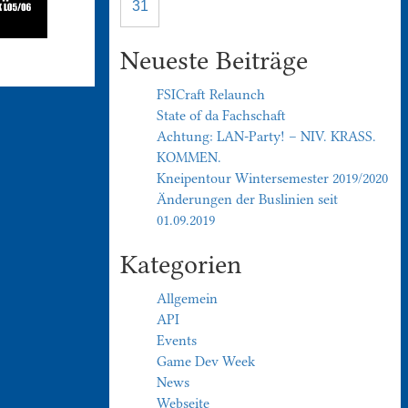
31
Neueste Beiträge
FSICraft Relaunch
State of da Fachschaft
Achtung: LAN-Party! – NIV. KRASS.
KOMMEN.
Kneipentour Wintersemester 2019/2020
Änderungen der Buslinien seit
01.09.2019
Kategorien
Allgemein
API
Events
Game Dev Week
News
Webseite