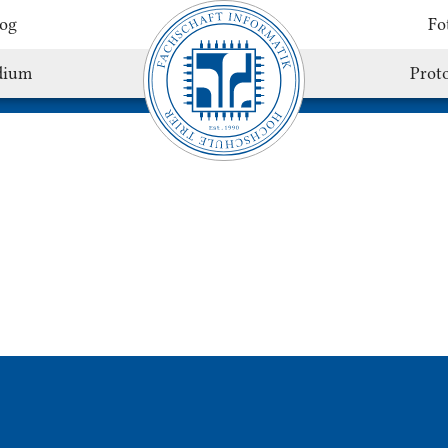
og
Fo
dium
Proto