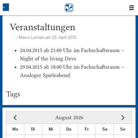
Startseite
Veranstaltungen
Marco Lochen am 23. April 2015
Blog
24.04.2015 ab 21:00 Uhr im Fachschaftsraum –
Fotos
Night of the living Devs
29.04.2015 ab 18:00 Uhr im Fachschaftsraum –
Login
Analoger Spieleabend
Klausuren
Tags
Studium
Protokolle
August 2026
Mo
Di
Mi
Do
Fr
Sa
So
Ausleihe