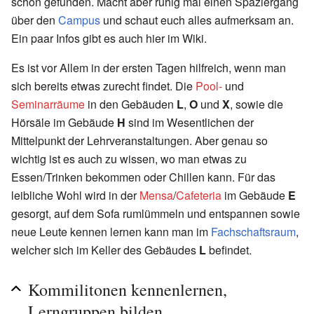
schon gefunden. Macht aber ruhig mal einen Spaziergang
über den
Campus
und schaut euch alles aufmerksam an.
Ein paar Infos gibt es auch hier im Wiki.
Es ist vor Allem in der ersten Tagen hilfreich, wenn man
sich bereits etwas zurecht findet. Die
Pool-
und
Seminarräume
in den Gebäuden
L
,
O
und
X
, sowie die
Hörsäle im Gebäude
H
sind im Wesentlichen der
Mittelpunkt der Lehrveranstaltungen. Aber genau so
wichtig ist es auch zu wissen, wo man etwas zu
Essen/Trinken bekommen oder Chillen kann. Für das
leibliche Wohl wird in der
Mensa
/
Cafeteria
im Gebäude
E
gesorgt, auf dem Sofa rumlümmeln und entspannen sowie
neue Leute kennen lernen kann man im
Fachschaftsraum
,
welcher sich im Keller des Gebäudes
L
befindet.
Kommilitonen kennenlernen,
Lerngruppen bilden