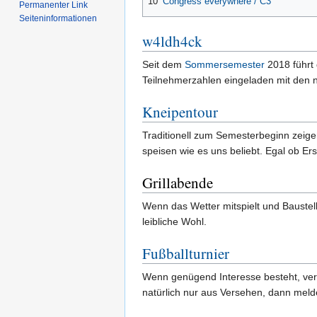
10
Congress everywhere / C3
Permanenter Link
Seiten­informationen
w4ldh4ck
Seit dem
Sommersemester
2018 führt 
Teilnehmerzahlen eingeladen mit den n
Kneipentour
Traditionell zum Semesterbeginn zeige
speisen wie es uns beliebt. Egal ob E
Grillabende
Wenn das Wetter mitspielt und Baustel
leibliche Wohl.
Fußballturnier
Wenn genügend Interesse besteht, vera
natürlich nur aus Versehen, dann meld