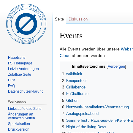
Seite
Diskussion
Events
Wechseln zu:
Navigation
,
Suche
Alle Events werden über unsere
Websi
Cloud
abonniert werden.
Hauptseite
FSI Homepage
Inhaltsverzeichnis
[
Verbergen
]
Letzte Änderungen
1
w4ldh4ck
Zufällige Seite
Hilfe
2
Kneipentour
FAQ
3
Grillabende
Datenschutzerklärung
4
Fußballturnier
5
Glühen
Werkzeuge
6
Netzwerk-Installations-Veranstaltung
Links auf diese Seite
7
Analogspieleabend
Änderungen an
verlinkten Seiten
8
Sommerfest / Raus-aus-dem-Keller-Pa
Spezialseiten
9
Night of the living Devs
Druckversion