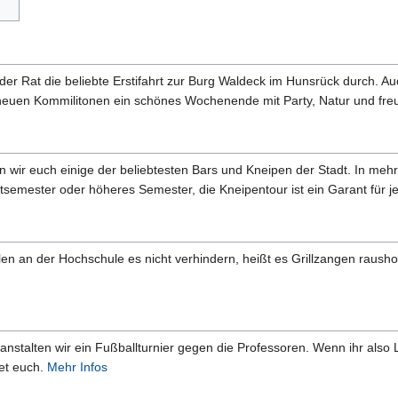
der Rat die beliebte Erstifahrt zur Burg Waldeck im Hunsrück durch. Au
euen Kommilitonen ein schönes Wochenende mit Party, Natur und freun
n wir euch einige der beliebtesten Bars und Kneipen der Stadt. In me
rstsemester oder höheres Semester, die Kneipentour ist ein Garant f
len an der Hochschule es nicht verhindern, heißt es Grillzangen raus
nstalten wir ein Fußballturnier gegen die Professoren. Wenn ihr also 
et euch.
Mehr Infos