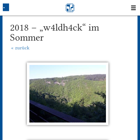
Startseite
2018 – „w4ldh4ck“ im
Sommer
Blog
« zurück
Fotos
Login
Klausuren
Studium
Protokolle
Ausleihe