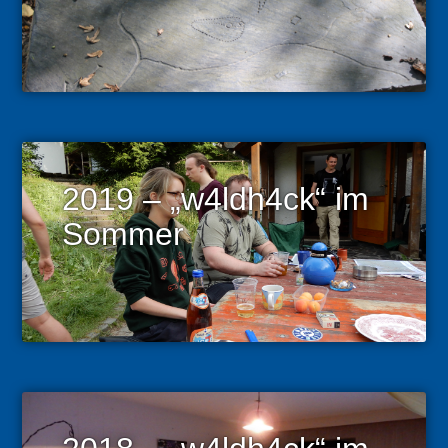
2019 – „w4ldh4ck“ im
Sommer