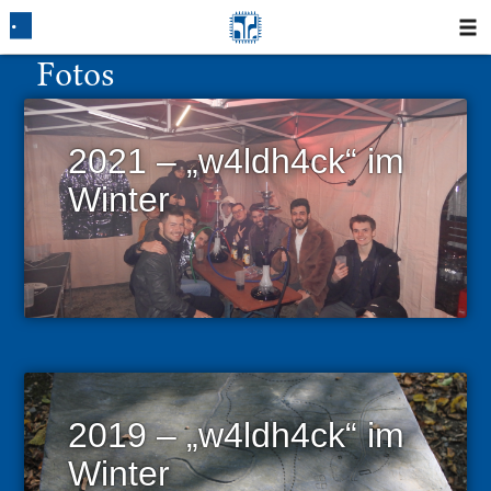
Fotos
Startseite
Blog
2021 – „w4ldh4ck“ im
Winter
Fotos
Login
Klausuren
Studium
Protokolle
2019 – „w4ldh4ck“ im
Winter
Ausleihe