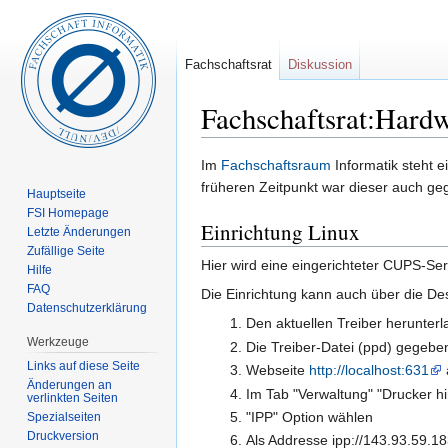
Fachschaftsrat
Diskussion
Fachschaftsrat:Hard
Wechseln zu:
Navigation
,
Suche
Im
Fachschaftsraum
Informatik steht 
früheren Zeitpunkt war dieser auch geg
Hauptseite
FSI Homepage
Einrichtung Linux
Letzte Änderungen
Zufällige Seite
Hier wird eine eingerichteter CUPS-Se
Hilfe
FAQ
Die Einrichtung kann auch über die De
Datenschutzerklärung
Den aktuellen Treiber herunterl
Werkzeuge
Die Treiber-Datei (ppd) gegebe
Links auf diese Seite
Webseite
http://localhost:631
Änderungen an
Im Tab "Verwaltung" "Drucker h
verlinkten Seiten
"IPP" Option wählen
Spezialseiten
Druckversion
Als Addresse ipp://143.93.59.