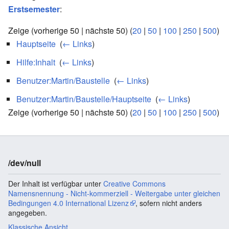
Erstsemester
:
Zeige (vorherige 50 | nächste 50) (
20
|
50
|
100
|
250
|
500
)
Hauptseite
‎
(
← Links
)
Hilfe:Inhalt
‎
(
← Links
)
Benutzer:Martin/Baustelle
‎
(
← Links
)
Benutzer:Martin/Baustelle/Hauptseite
‎
(
← Links
)
Zeige (vorherige 50 | nächste 50) (
20
|
50
|
100
|
250
|
500
)
/dev/null
Der Inhalt ist verfügbar unter
Creative Commons
Namensnennung - Nicht-kommerziell - Weitergabe unter gleichen
Bedingungen 4.0 International Lizenz
, sofern nicht anders
angegeben.
Klassische Ansicht